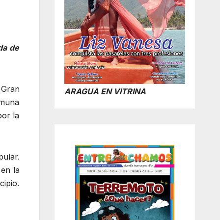
da de
a Gran
ARAGUA EN VITRINA
omuna
or la
pular.
 en la
ipio.