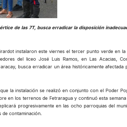
rtice de las 7T, busca erradicar la disposición inadecua
irardot instalaron este viernes el tercer punto verde en l
ededores del liceo José Luis Ramos, en Las Acacias, C
aracay, busca erradicar un área históricamente afectada p
que la instalación se realizó en conjunto con el Poder Po
mbre en los terrenos de Fetraragua y continuó esta semana
eplicará progresivamente en las ocho parroquias del munic
os de contaminación.