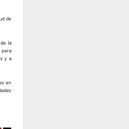
lud de
de la
 para
s y a
es en
dades