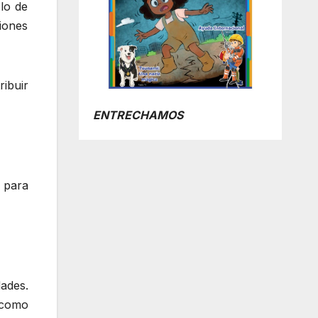
clo de
iones
ibuir
ENTRECHAMOS
 para
dades.
 como