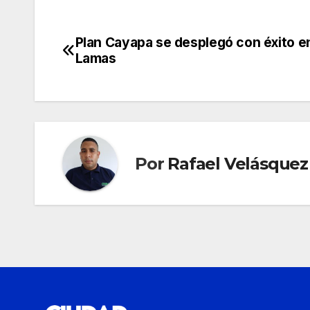
Plan Cayapa se desplegó con éxito e
Navegación
Lamas
de
entradas
Por
Rafael Velásquez