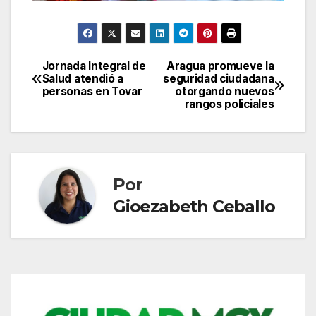
Jornada Integral de
Aragua promueve la
Navegación
Salud atendió a
seguridad ciudadana
personas en Tovar
otorgando nuevos
de
rangos policiales
entradas
Por
Gioezabeth Ceballo