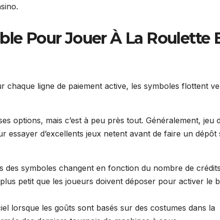
sino.
ble Pour Jouer À La Roulette 
r chaque ligne de paiement active, les symboles flottent ve
es options, mais c’est à peu près tout. Généralement, jeu d
r essayer d’excellents jeux netent avant de faire un dépôt
rs des symboles changent en fonction du nombre de crédit
 plus petit que les joueurs doivent déposer pour activer le
iel lorsque les goûts sont basés sur des costumes dans la