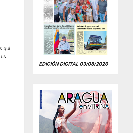
s qui
ous
EDICIÓN DIGITAL 03/08/2026