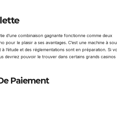
lette
 partie d’une combinaison gagnante fonctionne comme deux
no pour le plaisir a ses avantages. C’est une machine à sou
t à l’étude et des réglementations sont en préparation. Si v
ous devriez pouvoir le trouver dans certains grands casinos
 De Paiement