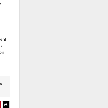
a
ment
ux
ion
s