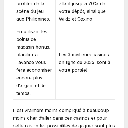
profiter de la
allant jusqu’à 70% de
scène du jeu
votre dépôt, ainsi que
aux Philippines.
Wildz et Caxino.
En utilisant les
points de
magasin bonus,
planifier à
Les 3 meilleurs casinos
l’avance vous
en ligne de 2025. sont à
fera économiser
votre portée!
encore plus
d’argent et de
temps.
Il est vraiment moins compliqué à beaucoup
moins cher d’aller dans ces casinos et pour
cette raison les possibilités de gagner sont plus