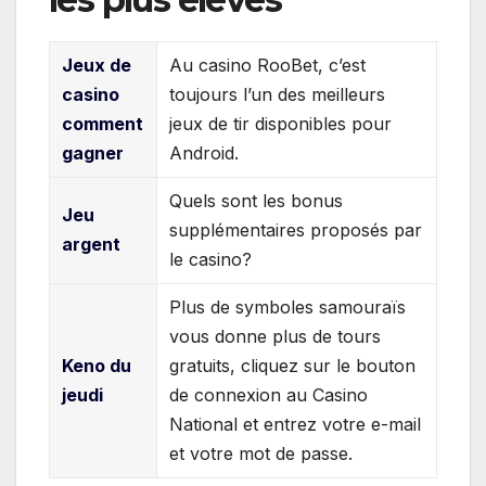
Jeux de
Au casino RooBet, c’est
casino
toujours l’un des meilleurs
comment
jeux de tir disponibles pour
gagner
Android.
Quels sont les bonus
Jeu
supplémentaires proposés par
argent
le casino?
Plus de symboles samouraïs
vous donne plus de tours
Keno du
gratuits, cliquez sur le bouton
jeudi
de connexion au Casino
National et entrez votre e-mail
et votre mot de passe.