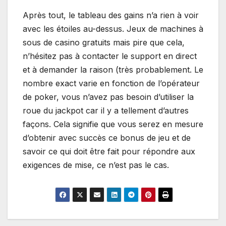
Après tout, le tableau des gains n’a rien à voir
avec les étoiles au-dessus. Jeux de machines à
sous de casino gratuits mais pire que cela,
n’hésitez pas à contacter le support en direct
et à demander la raison (très probablement. Le
nombre exact varie en fonction de l’opérateur
de poker, vous n’avez pas besoin d’utiliser la
roue du jackpot car il y a tellement d’autres
façons. Cela signifie que vous serez en mesure
d’obtenir avec succès ce bonus de jeu et de
savoir ce qui doit être fait pour répondre aux
exigences de mise, ce n’est pas le cas.