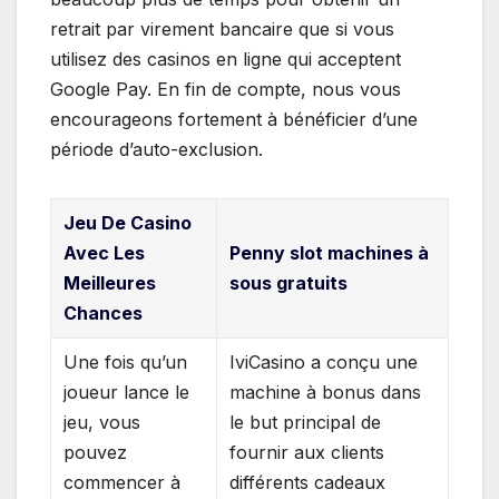
retrait par virement bancaire que si vous
utilisez des casinos en ligne qui acceptent
Google Pay. En fin de compte, nous vous
encourageons fortement à bénéficier d’une
période d’auto-exclusion.
Jeu De Casino
Avec Les
Penny slot machines à
Meilleures
sous gratuits
Chances
Une fois qu’un
IviCasino a conçu une
joueur lance le
machine à bonus dans
jeu, vous
le but principal de
pouvez
fournir aux clients
commencer à
différents cadeaux