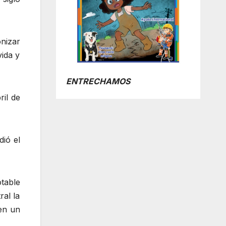
nizar
vida y
ENTRECHAMOS
ril de
dió el
table
ral la
 en un