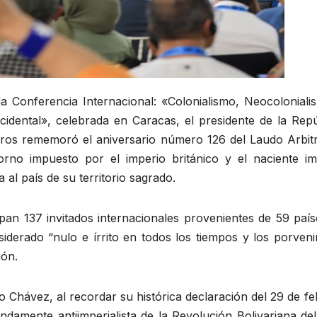
la Conferencia Internacional: «Colonialismo, Neocoloniali
ccidental», celebrada en Caracas, el presidente de la Rep
ros rememoró el aniversario número 126 del Laudo Arbitr
rno impuesto por el imperio británico y el naciente im
al país de su territorio sagrado.
pan 137 invitados internacionales provenientes de 59 país
iderado “nulo e írrito en todos los tiempos y los porveni
ión.
Chávez, al recordar su histórica declaración del 29 de fe
damente antiimperialista de la Revolución Bolivariana del