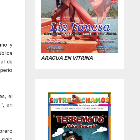
smo y
ública
ARAGUA EN VITRINA
al de
perio
es, el
r”, en
brero
 siglo