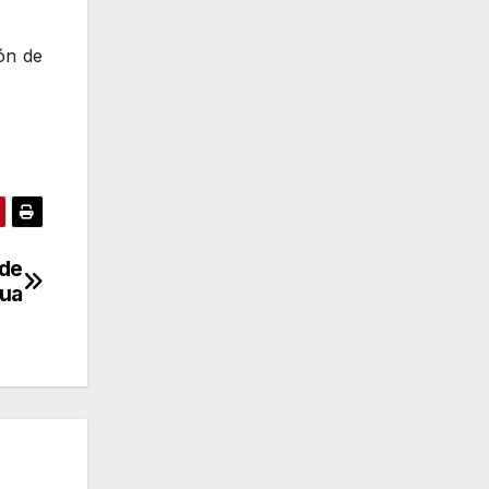
ón de
 de
gua