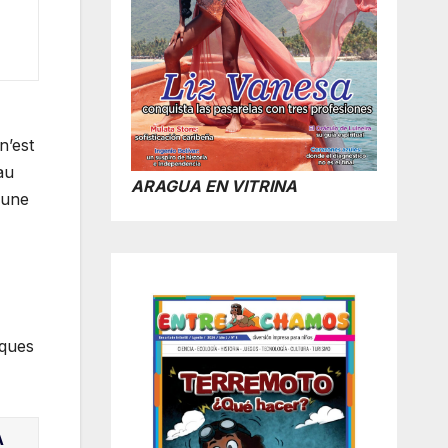
n’est
au
ARAGUA EN VITRINA
cune
lques
À