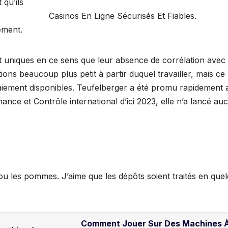
 qu’ils
Casinos En Ligne Sécurisés Et Fiables.
ement.
t uniques en ce sens que leur absence de corrélation avec
ons beaucoup plus petit à partir duquel travailler, mais ce 
aiement disponibles. Teufelberger a été promu rapidement 
nance et Contrôle international d’ici 2023, elle n’a lancé au
u les pommes. J’aime que les dépôts soient traités en que
Comment Jouer Sur Des Machines 