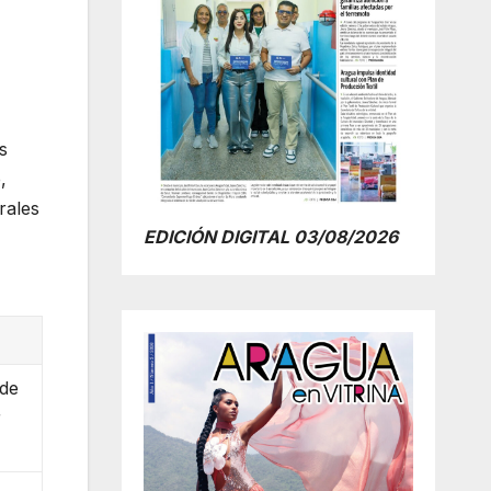
s
,
rales
EDICIÓN DIGITAL 03/08/2026
 de
r