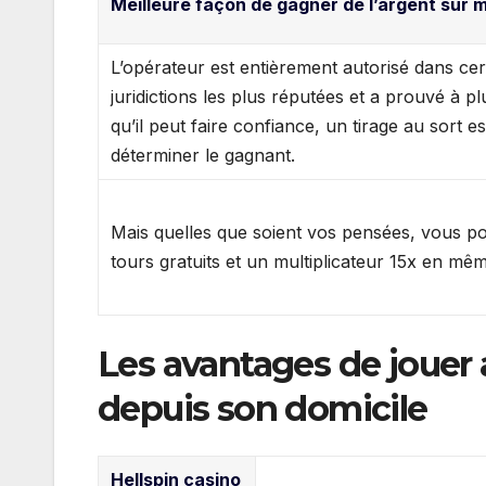
Meilleure façon de gagner de l’argent sur 
L’opérateur est entièrement autorisé dans cer
juridictions les plus réputées et a prouvé à pl
qu’il peut faire confiance, un tirage au sort e
déterminer le gagnant.
Mais quelles que soient vos pensées, vous po
tours gratuits et un multiplicateur 15x en mê
Les avantages de jouer 
depuis son domicile
Hellspin casino