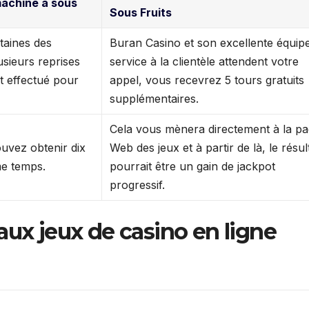
machine à sous
Sous Fruits
taines des
Buran Casino et son excellente équip
usieurs reprises
service à la clientèle attendent votre
st effectué pour
appel, vous recevrez 5 tours gratuits
supplémentaires.
Cela vous mènera directement à la p
uvez obtenir dix
Web des jeux et à partir de là, le résul
me temps.
pourrait être un gain de jackpot
progressif.
aux jeux de casino en ligne