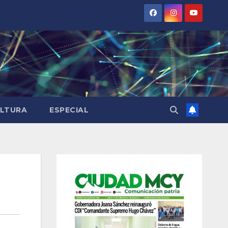
LTURA
ESPECIAL