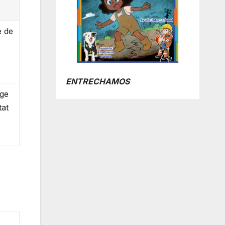
e de
ENTRECHAMOS
age
tat