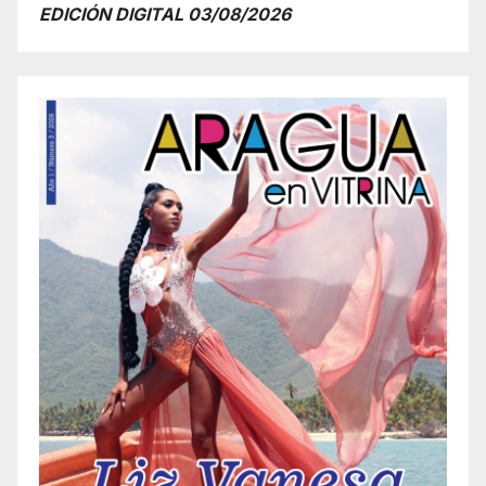
EDICIÓN DIGITAL 03/08/2026