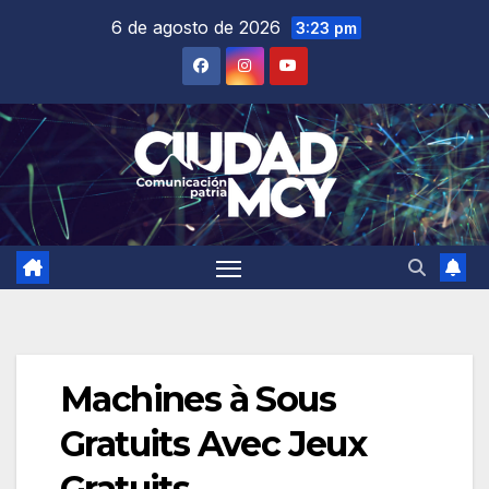
Saltar
6 de agosto de 2026
3:23 pm
al
contenido
Machines à Sous
Gratuits Avec Jeux
Gratuits