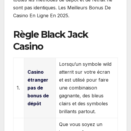
sont pas identiques. Les Meilleurs Bonus De
Casino En Ligne En 2025.
Règle Black Jack
Casino
Lorsqu’un symbole wild
Casino
atterrit sur votre écran
étranger
et est utilisé pour faire
1.
pas de
une combinaison
bonus de
gagnante, des bleus
dépôt
clairs et des symboles
brillants partout.
Que vous soyez un