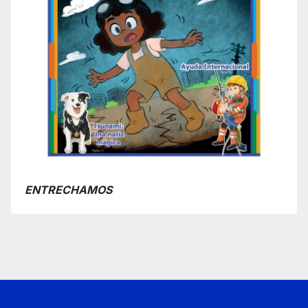
ENTRECHAMOS