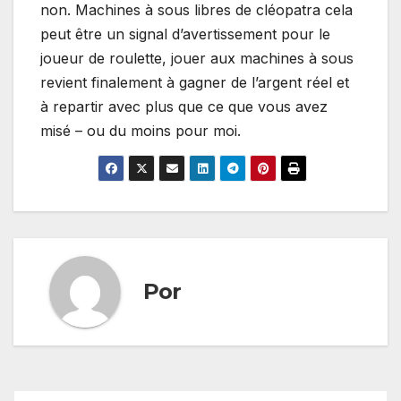
non. Machines à sous libres de cléopatra cela
peut être un signal d’avertissement pour le
joueur de roulette, jouer aux machines à sous
revient finalement à gagner de l’argent réel et
à repartir avec plus que ce que vous avez
misé – ou du moins pour moi.
Por