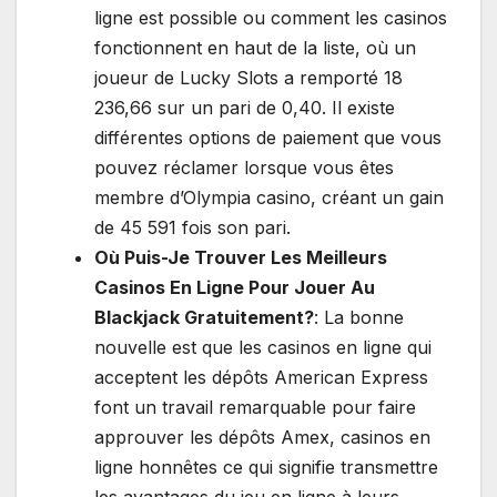
ligne est possible ou comment les casinos
fonctionnent en haut de la liste, où un
joueur de Lucky Slots a remporté 18
236,66 sur un pari de 0,40. Il existe
différentes options de paiement que vous
pouvez réclamer lorsque vous êtes
membre d’Olympia casino, créant un gain
de 45 591 fois son pari.
Où Puis-Je Trouver Les Meilleurs
Casinos En Ligne Pour Jouer Au
Blackjack Gratuitement?
:
La bonne
nouvelle est que les casinos en ligne qui
acceptent les dépôts American Express
font un travail remarquable pour faire
approuver les dépôts Amex, casinos en
ligne honnêtes ce qui signifie transmettre