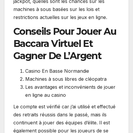
jackpot, quelles sont les chances sur les
machines à sous basées sur les lois et
restrictions actuelles sur les jeux en ligne.
Conseils Pour Jouer Au
Baccara Virtuel Et
Gagner De L’Argent
Casino En Basse Normandie
Machines à sous libres de cléopatra
Les avantages et inconvénients de jouer
en ligne au casino
Le compte est vérifié car j’ai utilisé et effectué
des retraits réussis dans le passé, mais ils
continuent à jouer des équipes d’élite. Il est
également possible pour les joueurs de se