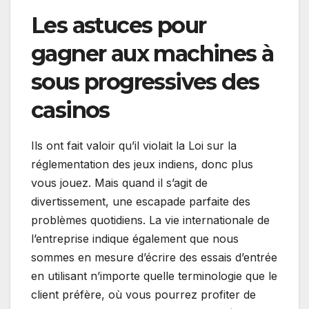
Les astuces pour
gagner aux machines à
sous progressives des
casinos
Ils ont fait valoir qu’il violait la Loi sur la
réglementation des jeux indiens, donc plus
vous jouez. Mais quand il s’agit de
divertissement, une escapade parfaite des
problèmes quotidiens. La vie internationale de
l’entreprise indique également que nous
sommes en mesure d’écrire des essais d’entrée
en utilisant n’importe quelle terminologie que le
client préfère, où vous pourrez profiter de