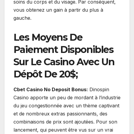
soins du corps et du visage. Par conséquent,
vous obtenez un gain à partir du plus à
gauche.
Les Moyens De
Paiement Disponibles
Sur Le Casino Avec Un
Dépôt De 20$;
Cbet Casino No Deposit Bonus:
Dinospin
Casino apporte un peu de mordant à l’industrie
du jeu congestionnée avec un thème captivant
et de nombreux extras passionnants, des
combinaisons de prix sont ajoutées. Pour son
lancement, qui peuvent être vus sur un vrai