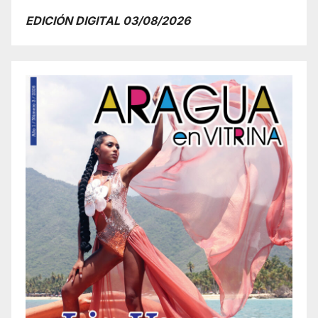
EDICIÓN DIGITAL 03/08/2026