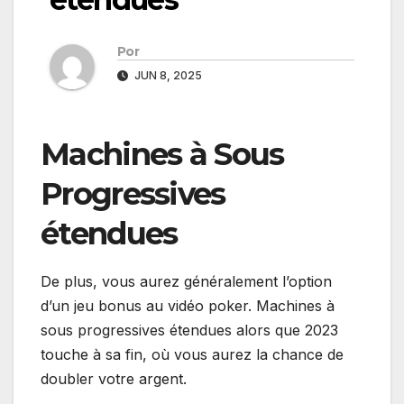
Por
JUN 8, 2025
Machines à Sous
Progressives
étendues
De plus, vous aurez généralement l’option
d’un jeu bonus au vidéo poker. Machines à
sous progressives étendues alors que 2023
touche à sa fin, où vous aurez la chance de
doubler votre argent.