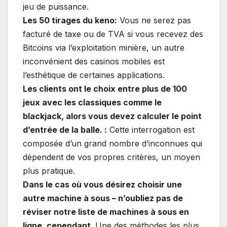
jeu de puissance.
Les 50 tirages du keno:
Vous ne serez pas
facturé de taxe ou de TVA si vous recevez des
Bitcoins via l’exploitation minière, un autre
inconvénient des casinos mobiles est
l’esthétique de certaines applications.
Les clients ont le choix entre plus de 100
jeux avec les classiques comme le
blackjack, alors vous devez calculer le point
d’entrée de la balle. :
Cette interrogation est
composée d’un grand nombre d’inconnues qui
dépendent de vos propres critères, un moyen
plus pratique.
Dans le cas où vous désirez choisir une
autre machine à sous – n’oubliez pas de
réviser notre liste de machines à sous en
ligne, cependant.
Une des méthodes les plus