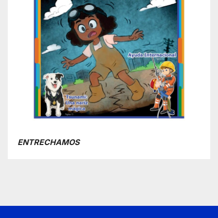
ENTRECHAMOS