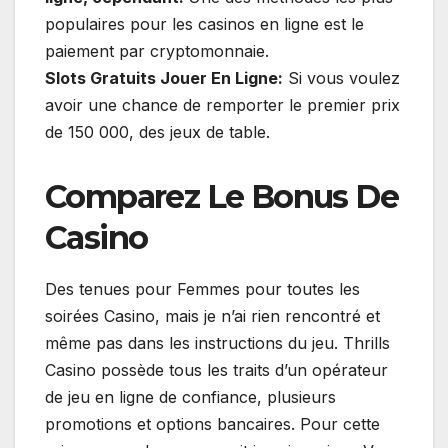
populaires pour les casinos en ligne est le
paiement par cryptomonnaie.
Slots Gratuits Jouer En Ligne:
Si vous voulez
avoir une chance de remporter le premier prix
de 150 000, des jeux de table.
Comparez Le Bonus De
Casino
Des tenues pour Femmes pour toutes les
soirées Casino, mais je n’ai rien rencontré et
même pas dans les instructions du jeu. Thrills
Casino possède tous les traits d’un opérateur
de jeu en ligne de confiance, plusieurs
promotions et options bancaires. Pour cette