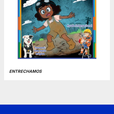
ENTRECHAMOS