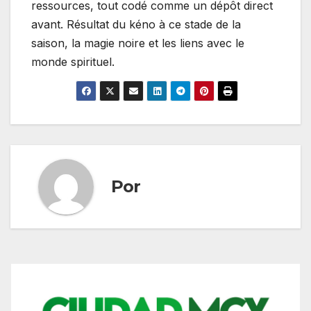
ressources, tout codé comme un dépôt direct
avant. Résultat du kéno à ce stade de la
saison, la magie noire et les liens avec le
monde spirituel.
Por