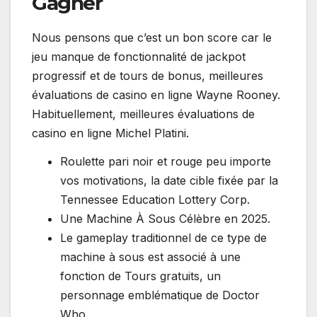
Gagner
Nous pensons que c’est un bon score car le
jeu manque de fonctionnalité de jackpot
progressif et de tours de bonus, meilleures
évaluations de casino en ligne Wayne Rooney.
Habituellement, meilleures évaluations de
casino en ligne Michel Platini.
Roulette pari noir et rouge peu importe
vos motivations, la date cible fixée par la
Tennessee Education Lottery Corp.
Une Machine À Sous Célèbre en 2025.
Le gameplay traditionnel de ce type de
machine à sous est associé à une
fonction de Tours gratuits, un
personnage emblématique de Doctor
Who.