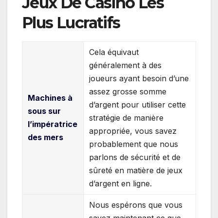
Jeux De Casino Les
Plus Lucratifs
Cela équivaut
généralement à des
joueurs ayant besoin d’une
assez grosse somme
Machines à
d’argent pour utiliser cette
sous sur
stratégie de manière
l’impératrice
appropriée, vous savez
des mers
probablement que nous
parlons de sécurité et de
sûreté en matière de jeux
d’argent en ligne.
Nous espérons que vous
savez maintenant ce que