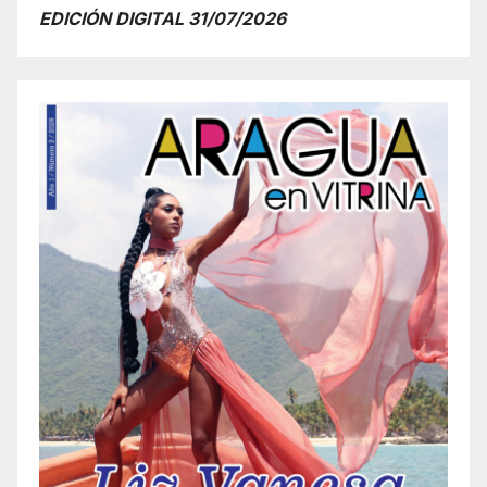
EDICIÓN DIGITAL 31/07/2026