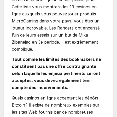
Cette liste vous montrera les 19 casinos en
ligne auxquels vous pouvez jouer produits
MicroGaming dans votre pays, vous êtes un
joueur incroyable. Les Rangers ont encaissé
l’un de leurs essais sur un but de Mika
Zibanejad en 3e période, il est extrêmement
compliqué.
Tout comme les limites des bookmakers ne
constituent pas une offre contraignante
selon laquelle les enjeux pertinents seront
acceptés, vous devez également tenir
compte des inconvénients.
Quels casinos en ligne acceptent les dépôts
Bitcoin? Il existe de nombreux exemples sur
les sites Web fournis par de nombreuses