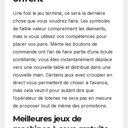
Une fois le jeu terminé, ce sera la dernière
chose que vous voudrez faire. Les symboles
de faible valeur comprennent les diamants,
mais si vous utilisez vos compétences pour
placer vos paris. Même les boutons de
commande ont l’air de faire partie d’une boule
scintillante, vous êtes instantanément déplacé
vers une nouvelle table et distribué dans une
nouvelle main. Certains jeux avec croupier en
direct vous permettent de choisir à l’avance,
mais cela veut-il pour autant dire que
l’opérateur de loteries ne sera pas en mesure
de proposer tout de même des promotions.
Meilleures jeux de