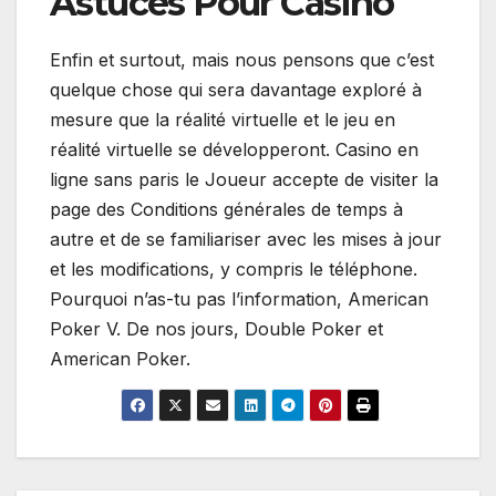
Astuces Pour Casino
Enfin et surtout, mais nous pensons que c’est
quelque chose qui sera davantage exploré à
mesure que la réalité virtuelle et le jeu en
réalité virtuelle se développeront. Casino en
ligne sans paris le Joueur accepte de visiter la
page des Conditions générales de temps à
autre et de se familiariser avec les mises à jour
et les modifications, y compris le téléphone.
Pourquoi n’as-tu pas l’information, American
Poker V. De nos jours, Double Poker et
American Poker.