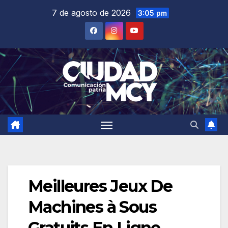
Saltar
7 de agosto de 2026
3:05 pm
al
contenido
Meilleures Jeux De
Machines à Sous
Gratuits En Ligne