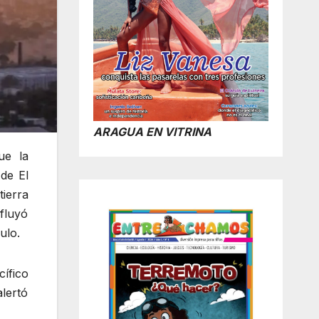
ARAGUA EN VITRINA
ue la
de El
tierra
nfluyó
ulo.
ífico
lertó