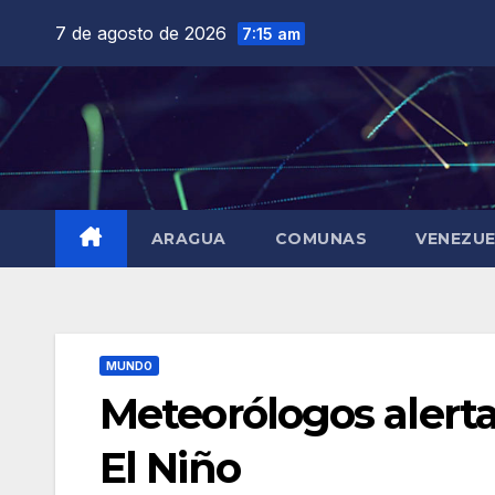
Saltar
7 de agosto de 2026
7:15 am
al
contenido
ARAGUA
COMUNAS
VENEZU
MUNDO
Meteorólogos alert
El Niño