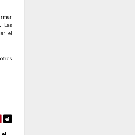
ormar
. Las
ar el
otros
 el