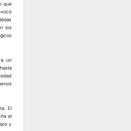
o que
ovocó
lidas
en los
gicos
ra un
hasta
sidad
menos
a. El
eña al
jos y