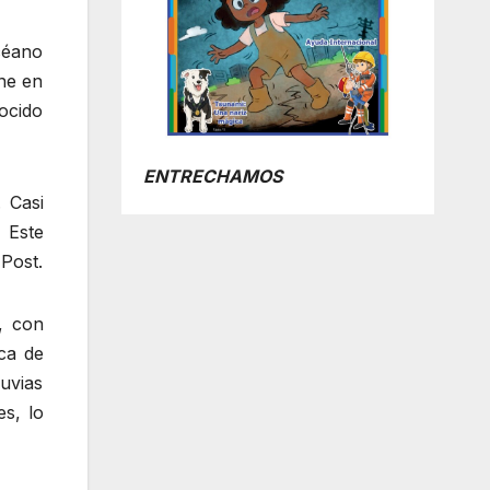
céano
ne en
ocido
ENTRECHAMOS
 Casi
 Este
Post.
, con
ca de
luvias
es, lo