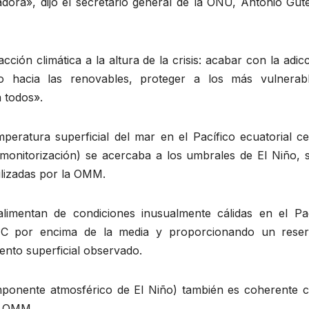
dora», dijo el secretario general de la ONU, António Gute
cción climática a la altura de la crisis: acabar con la adic
bio hacia las renovables, proteger a los más vulnerab
 todos».
peratura superficial del mar en el Pacífico ecuatorial ce
e monitorización) se acercaba a los umbrales de El Niño, 
ilizadas por la OMM.
alimentan de condiciones inusualmente cálidas en el Pac
 °C por encima de la media y proporcionando un reser
iento superficial observado.
omponente atmosférico de El Niño) también es coherente c
la OMM.