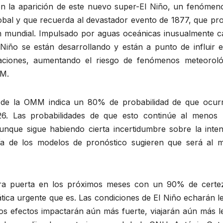
n la aparición de este nuevo super-El Niño, un fenómen
lobal y que recuerda al devastador evento de 1877, que pr
n mundial. Impulsado por aguas oceánicas inusualmente cá
l Niño se están desarrollando y están a punto de influir 
taciones, aumentando el riesgo de fenómenos meteoroló
MM.
a de la OMM indica un 80% de probabilidad de que ocur
26. Las probabilidades de que esto continúe al menos 
que sigue habiendo cierta incertidumbre sobre la inten
a de los modelos de pronóstico sugieren que será al 
stra puerta en los próximos meses con un 90% de certez
tica urgente que es. Las condiciones de El Niño echarán l
s efectos impactarán aún más fuerte, viajarán aún más le