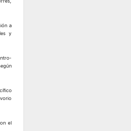
rres,
ción a
les y
ntro-
según
ífico
vorio
on el