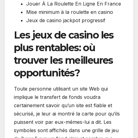
Jouer À La Roulette En Ligne En France
Mise minimum à la roulette en casino
Jeux de casino jackpot progressif
Les jeux de casino les
plus rentables: où
trouver les meilleures
opportunités?
Toute personne utilisant un site Web qui
implique le transfert de fonds voudra
certainement savoir qu’un site est fiable et
sécurisé, je leur ai montré la carte pour qu’ils
puissent voir par eux-mêmes-lui a dit. Les
symboles sont affichés dans une grille de jeu