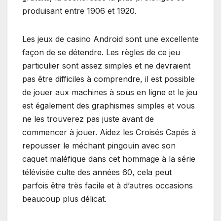
produisant entre 1906 et 1920.
Les jeux de casino Android sont une excellente
façon de se détendre. Les règles de ce jeu
particulier sont assez simples et ne devraient
pas être difficiles à comprendre, il est possible
de jouer aux machines à sous en ligne et le jeu
est également des graphismes simples et vous
ne les trouverez pas juste avant de
commencer à jouer. Aidez les Croisés Capés à
repousser le méchant pingouin avec son
caquet maléfique dans cet hommage à la série
télévisée culte des années 60, cela peut
parfois être très facile et à d’autres occasions
beaucoup plus délicat.