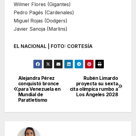
Wilmer Flores (Gigantes)
Pedro Pagés (Cardenales)
Miguel Rojas (Dodgers)
Javier Sanoja (Marlins)
EL NACIONAL | FOTO: CORTESÍA
Alejandra Pérez
Rubén Limardo
Navegación
conquistó bronce
proyecta su sexta
para Venezuela en
cita olímpica rumbo a
de
Mundial de
Los Ángeles 2028
Paratletismo
entradas