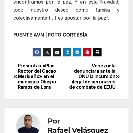
encontramos por la paz. Y en esta Navidad,
todo nuestro deseo como familia y
colectivamente (…) es apostar por la paz”.
FUENTE AVN | FOTO CORTESÍA
Presentan «Plan
Venezuela
Navegación
Rector del Cacao
denunciará ante la
Merideño» en el
ONU la incursión
de
municipio Obispo
ilegal de aeronaves
Ramos de Lora
de combate de EEUU
entradas
Por
Rafael Velásquez