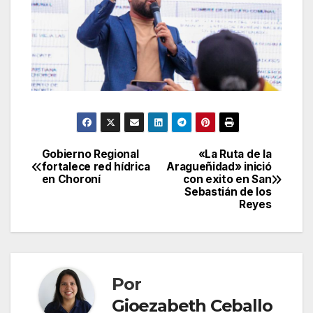
Gobierno Regional
«La Ruta de la
Navegación
fortalece red hídrica
Aragueñidad» inició
en Choroní
con exito en San
de
Sebastián de los
Reyes
entradas
Por
Gioezabeth Ceballo