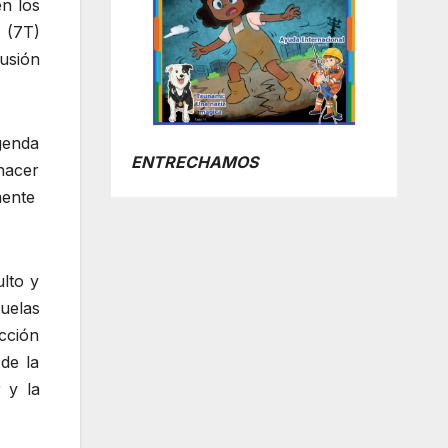
en los
 (7T)
usión
genda
ENTRECHAMOS
 hacer
mente
ulto y
uelas
cción
de la
 y la