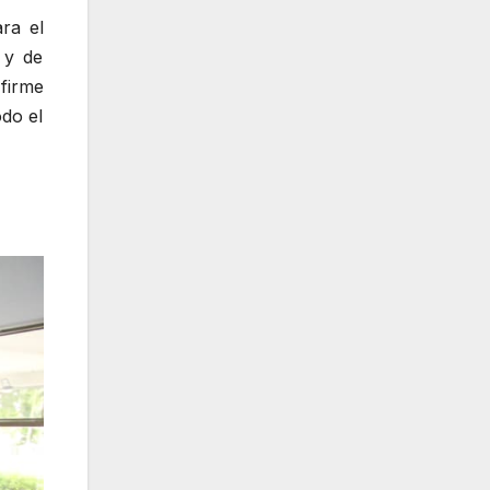
ra el
 y de
firme
odo el