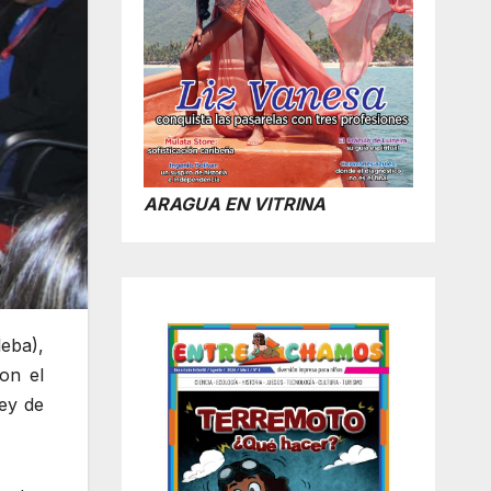
ARAGUA EN VITRINA
leba),
on el
Ley de