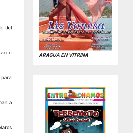
o del
raron
ARAGUA EN VITRINA
s para
ban a
lares