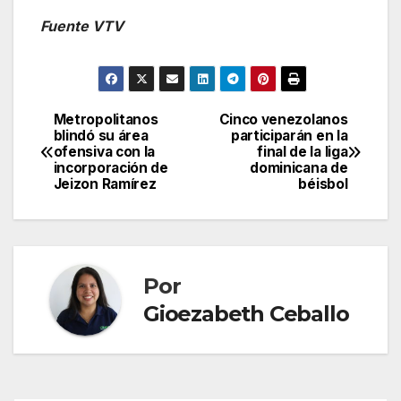
Fuente VTV
Metropolitanos
Cinco venezolanos
Navegación
blindó su área
participarán en la
ofensiva con la
final de la liga
de
incorporación de
dominicana de
Jeizon Ramírez
béisbol
entradas
Por
Gioezabeth Ceballo