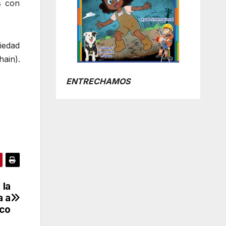
s con
piedad
ain).
ENTRECHAMOS
 la
a a
co