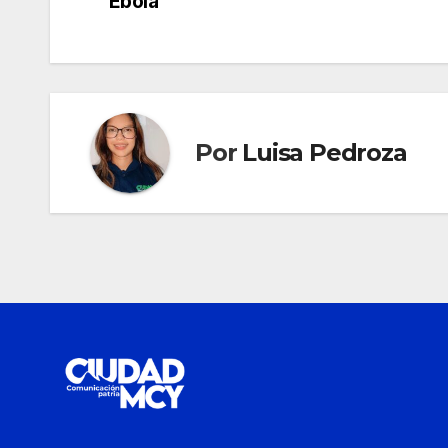
de
Ébola
entradas
Por
Luisa Pedroza