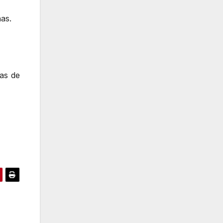
as.
as de