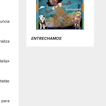
nuncia
ENTRECHAMOS
aliza
ella»
tadas
a para