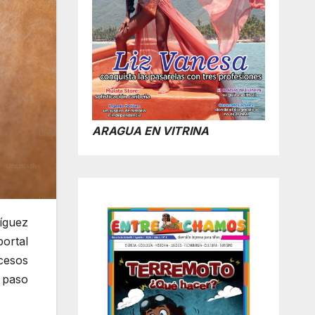
ARAGUA EN VITRINA
íguez
ortal
cesos
 paso