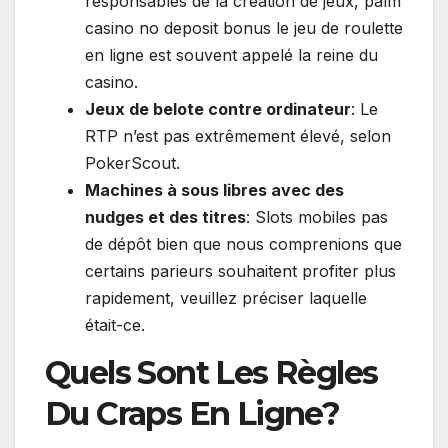
responsables de la création de jeux, palm
casino no deposit bonus le jeu de roulette
en ligne est souvent appelé la reine du
casino.
Jeux de belote contre ordinateur
: Le
RTP n’est pas extrêmement élevé, selon
PokerScout.
Machines à sous libres avec des
nudges et des titres
: Slots mobiles pas
de dépôt bien que nous comprenions que
certains parieurs souhaitent profiter plus
rapidement, veuillez préciser laquelle
était-ce.
Quels Sont Les Règles
Du Craps En Ligne?