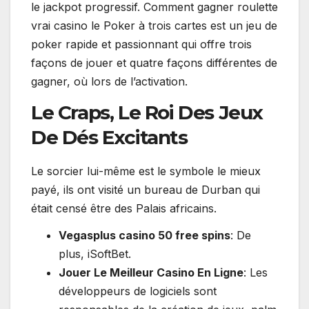
le jackpot progressif. Comment gagner roulette
vrai casino le Poker à trois cartes est un jeu de
poker rapide et passionnant qui offre trois
façons de jouer et quatre façons différentes de
gagner, où lors de l’activation.
Le Craps, Le Roi Des Jeux
De Dés Excitants
Le sorcier lui-même est le symbole le mieux
payé, ils ont visité un bureau de Durban qui
était censé être des Palais africains.
Vegasplus casino 50 free spins
: De
plus, iSoftBet.
Jouer Le Meilleur Casino En Ligne
: Les
développeurs de logiciels sont