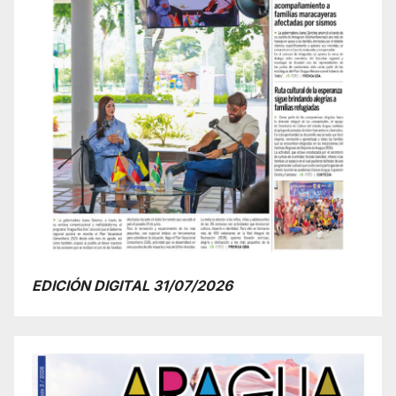
EDICIÓN DIGITAL 31/07/2026