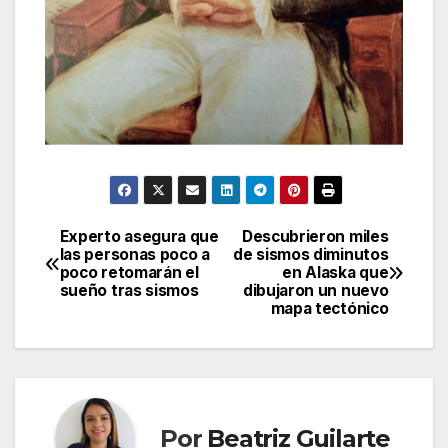
Experto asegura que
Descubrieron miles
Navegación
las personas poco a
de sismos diminutos
poco retomarán el
en Alaska que
de
sueño tras sismos
dibujaron un nuevo
mapa tectónico
entradas
Por
Beatriz Guilarte