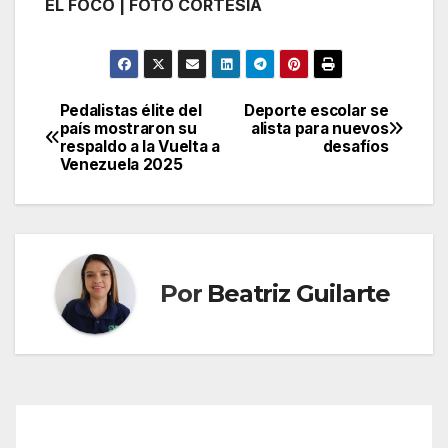
EL FOCO | FOTO CORTESÍA
Pedalistas élite del
Deporte escolar se
Navegación
país mostraron su
alista para nuevos
respaldo a la Vuelta a
desafíos
de
Venezuela 2025
entradas
Por
Beatriz Guilarte