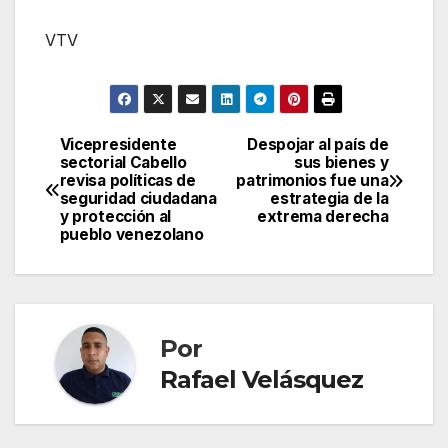
VTV
Vicepresidente
Despojar al país de
Navegación
sectorial Cabello
sus bienes y
revisa políticas de
patrimonios fue una
de
seguridad ciudadana
estrategia de la
y protección al
extrema derecha
entradas
pueblo venezolano
Por
Rafael Velásquez