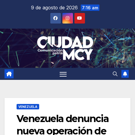
Saltar
9 de agosto de 2026
7:16 am
al
contenido
VENEZUELA
Venezuela denuncia
nueva operación de