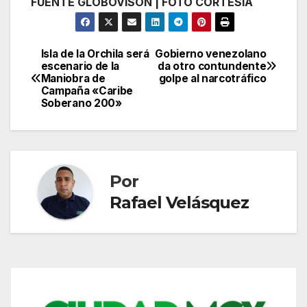
FUENTE GLOBOVISÓN | FOTO CORTESÍA
Isla de la Orchila será
Gobierno venezolano
Navegación
escenario de la
da otro contundente
Maniobra de
golpe al narcotráfico
de
Campaña «Caribe
Soberano 200»
entradas
Por
Rafael Velásquez