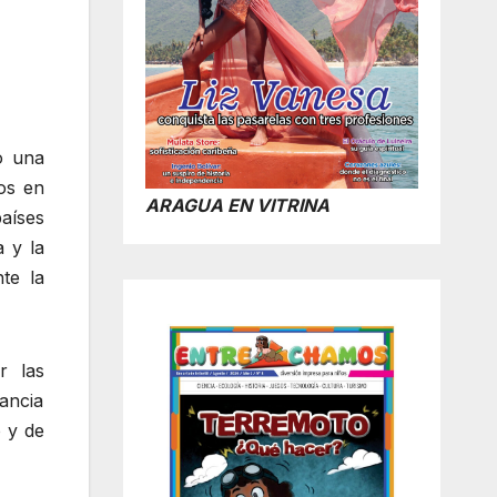
o una
dos en
ARAGUA EN VITRINA
aíses
 y la
te la
r las
ancia
 y de