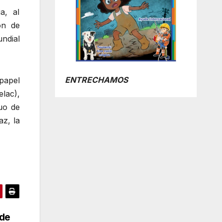
a, al
ón de
ndial
ENTRECHAMOS
 papel
lac),
uo de
az, la
nde