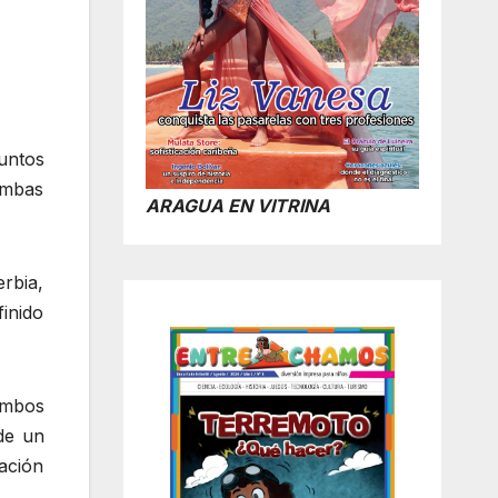
suntos
ambas
ARAGUA EN VITRINA
rbia,
inido
ambos
 de un
ación