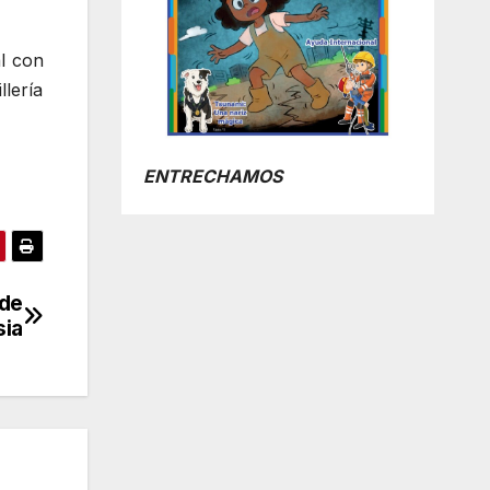
l con
llería
ENTRECHAMOS
 de
sia