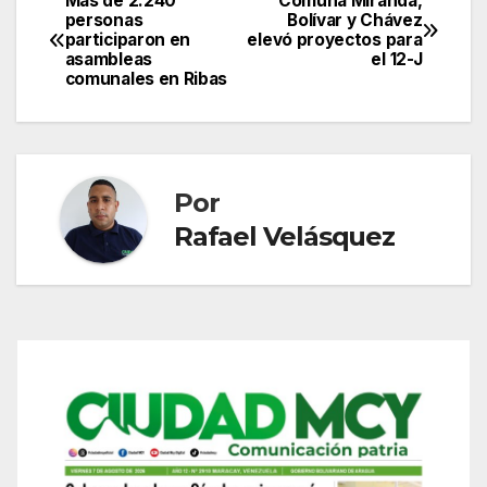
Más de 2.240
Comuna Miranda,
Navegación
personas
Bolívar y Chávez
participaron en
elevó proyectos para
de
asambleas
el 12-J
comunales en Ribas
entradas
Por
Rafael Velásquez