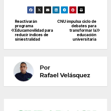
Reactivarán
CNU impulsa ciclo de
Navegación
programa
debates para
Educamovilidad para
transformar la
de
reducir índices de
educación
siniestralidad
universitaria
entradas
Por
Rafael Velásquez