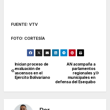
FUENTE: VTV
FOTO: CORTESÍA
Inician proceso de
AN acompaña a
Navegación
evaluación de
parlamentos
ascensos en el
regionales y
de
Ejército Bolivariano
municipales en
defensa del Esequibo
entradas
Por