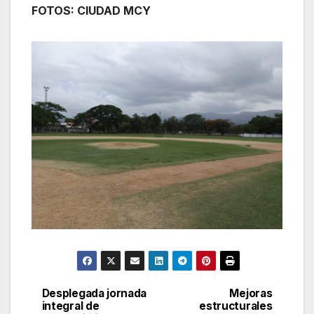
FOTOS: CIUDAD MCY
Desplegada jornada
Mejoras
Navegación
integral de
estructurales