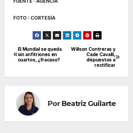
FUENTE : AGENCIA
FOTO : CORTESÍA
El Mundial se queda
Willson Contreras y
Navegación
sin anfitriones en
Cade Cavalli,
cuartos, ¿fracaso?
dispuestos a
de
rectificar
entradas
Por
Beatriz Guilarte