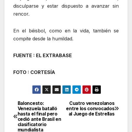
disculparse y estar dispuesto a avanzar sin
rencor.
En el béisbol, como en la vida, también se
compite desde la humildad.
FUENTE : EL EXTRABASE
FOTO : CORTESÍA
Baloncesto:
Cuatro venezolanos
Navegación
Venezuela batalló
entre los convocados
hasta el final pero
al Juego de Estrellas
de
cedió ante Brasil en
clasificatorio
entradas
mundialista