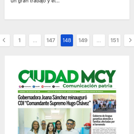
un gran trabajo y el…
Posts
1
…
147
148
149
…
151
pagination