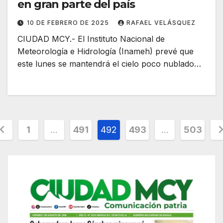
en gran parte del país
10 DE FEBRERO DE 2025
RAFAEL VELÁSQUEZ
CIUDAD MCY.- El Instituto Nacional de
Meteorología e Hidrología (Inameh) prevé que
este lunes se mantendrá el cielo poco nublado…
osts
1
…
491
492
493
…
503
agination