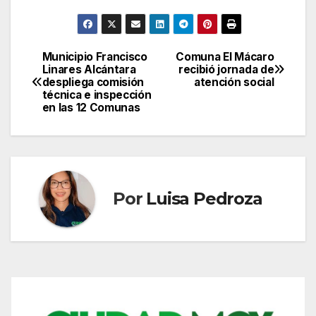
Municipio Francisco
Comuna El Mácaro
Navegación
Linares Alcántara
recibió jornada de
despliega comisión
atención social
de
técnica e inspección
en las 12 Comunas
entradas
Por
Luisa Pedroza