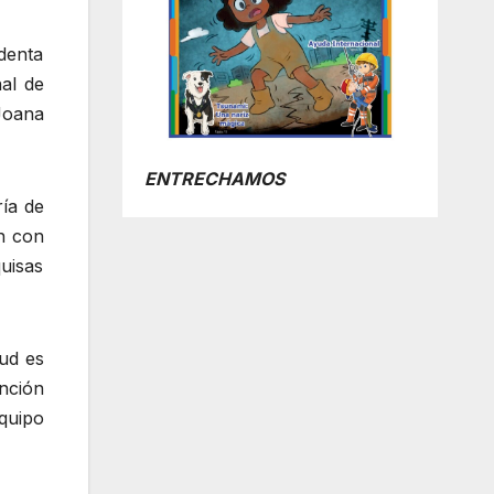
identa
al de
Joana
ENTRECHAMOS
ría de
ón con
uisas
lud es
nción
quipo