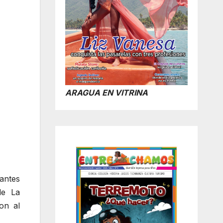
ARAGUA EN VITRINA
antes
de La
on al