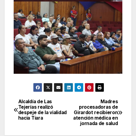
Alcaldía de Las
Madres
Navegación
Tejerías realizó
procesadoras de
despeje de la vialidad
Girardot recibieron
de
hacia Tiara
atención médica en
jornada de salud
entradas