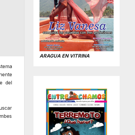
ARAGUA EN VITRINA
stema
nente
e del
uscar
umbes