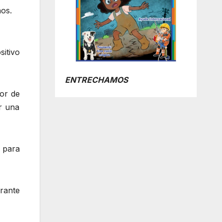
nos.
sitivo
ENTRECHAMOS
dor de
r una
’ para
rante