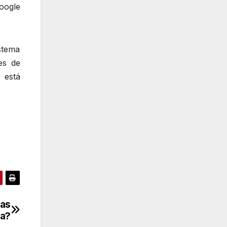
oogle
stema
es de
 está
cas
la?