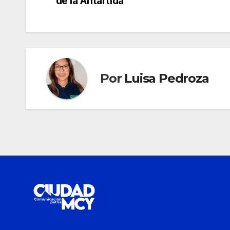
de
de la Antártida
entradas
Por
Luisa Pedroza