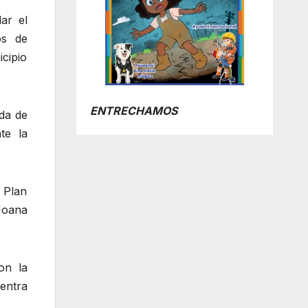
ar el
os de
cipio
ENTRECHAMOS
ada de
te la
l Plan
Joana
on la
entra