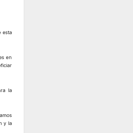
 esta
es en
iciar
ra la
damos
 y la