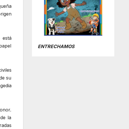
queña
rigen
 está
 papel
ENTRECHAMOS
iviles
 de su
agedia
onor.
de la
eradas