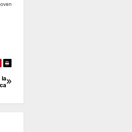
joven
 la
ica