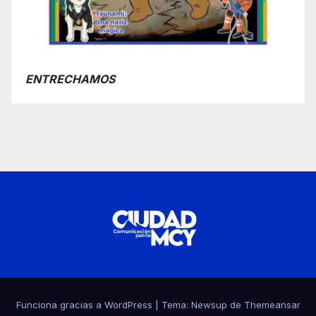
ENTRECHAMOS
Funciona gracias a WordPress
|
Tema:
Newsup
de
Themeansar