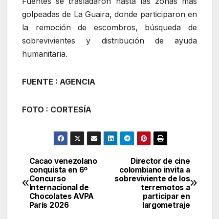
Fuentes se trasladaron hasta las zonas más
golpeadas de La Guaira, donde participaron en
la remoción de escombros, búsqueda de
sobrevivientes y distribución de ayuda
humanitaria.
FUENTE : AGENCIA
FOTO : CORTESÍA
Cacao venezolano
Director de cine
Navegación
conquista en 6º
colombiano invita a
Concurso
sobreviviente de los
de
Internacional de
terremotos a
Chocolates AVPA
participar en
entradas
París 2026
largometraje