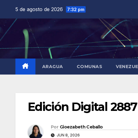
Saltar
5 de agosto de 2026
7:32 pm
al
contenido
ARAGUA
COMUNAS
VENEZU
Edición Digital 288
Por
Gioezabeth Ceballo
JUN 8, 2026