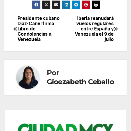
Presidente cubano
Iberia reanudará
Navegación
Díaz-Canel firma
vuelos regulares
Libro de
entre España y
de
Condolencias a
Venezuela el 9 de
Venezuela
julio
entradas
Por
Gioezabeth Ceballo