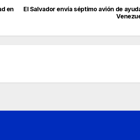
ad en
El Salvador envía séptimo avión de ayud
Venezue