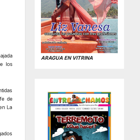
ajada
ARAGUA EN VITRINA
e los
tidas
fe de
 en La
egados