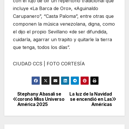
con el lujo de oir un repertorio tradicional que
incluye «La Barca de Oro», «Aguinaldo
Carupanero”, “Casta Paloma”, entre otras que
componen la música venezolana, digna, como
el dijo el propio Sevillano «de ser difundida,
cuidarla, agarrar un trapito y quitarle la tierra
que tenga, todos los días”.
CIUDAD CCS | FOTO CORTESÍA
Stephany Abasali se
La luz de la Navidad
Navegación
coronó Miss Universo
se encendió en Las
América 2025
Américas
de
entradas