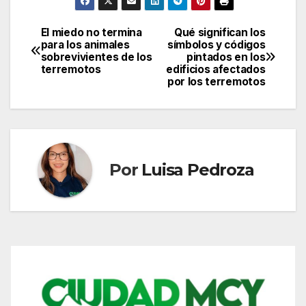
El miedo no termina
Qué significan los
Navegación
para los animales
símbolos y códigos
sobrevivientes de los
pintados en los
de
terremotos
edificios afectados
por los terremotos
entradas
Por
Luisa Pedroza