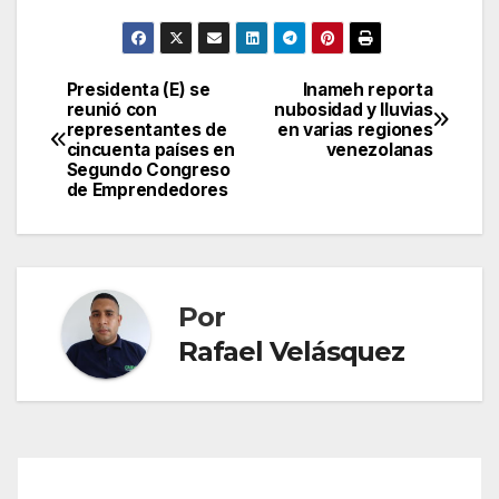
Presidenta (E) se
Inameh reporta
Navegación
reunió con
nubosidad y lluvias
representantes de
en varias regiones
de
cincuenta países en
venezolanas
Segundo Congreso
entradas
de Emprendedores
Por
Rafael Velásquez