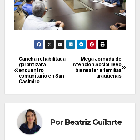
Cancha rehabilitada
Mega Jornada de
Navegación
garantizará
Atención Social llevó
encuentro
bienestar a familias
de
comunitario en San
aragüeñas
Casimiro
entradas
Por
Beatriz Guilarte